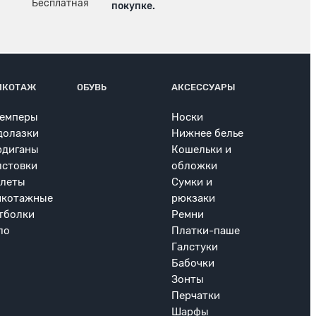
покупке.
ИКОТАЖ
ОБУВЬ
АКСЕССУАРЫ
емперы
Носки
долазки
Нижнее белье
рдиганы
Кошельки и
лстовки
обложки
леты
Сумки и
икотажные
рюкзаки
тболки
Ремни
ло
Платки-паше
Галстуки
Бабочки
Зонты
Перчатки
Шарфы