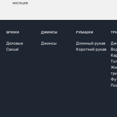
БРЮКИ
ДЖИНСЫ
РУБАШКИ
ТР
Деловые
Джинсы
Длинный рукав
Дж
Casual
Короткий рукав
Во
Ка
То
Жи
тр
Фу
По