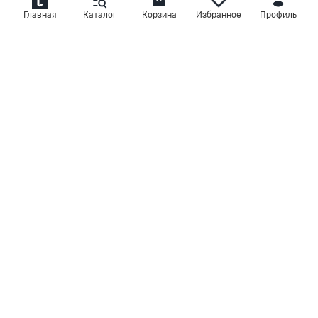
фигуре
при покупке
магазинов.
Главная
Каталог
Корзина
Избранное
Профиль
КАТЕГОРИИ
КОСТЮМЫ