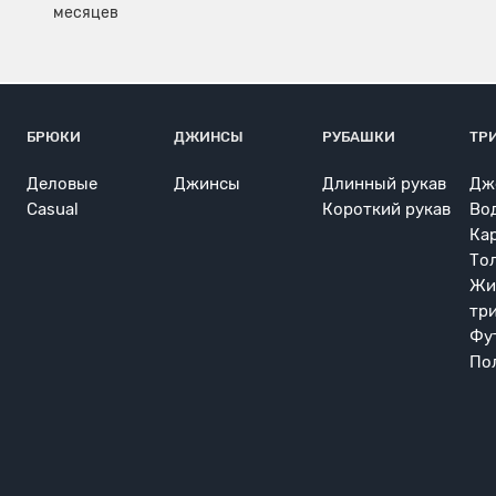
БРЮКИ
ДЖИНСЫ
РУБАШКИ
ТР
Деловые
Джинсы
Длинный рукав
Дж
Casual
Короткий рукав
Во
Ка
То
Жи
тр
Фу
По