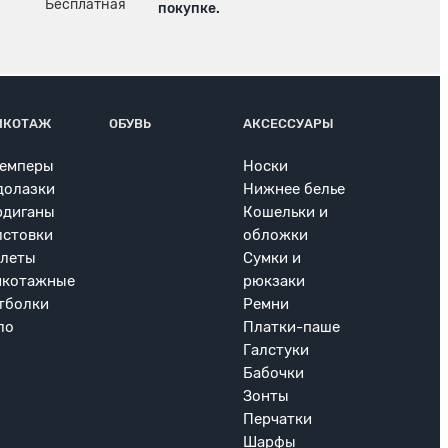
покупке.
ИКОТАЖ
ОБУВЬ
АКСЕССУАРЫ
емперы
Носки
долазки
Нижнее белье
рдиганы
Кошельки и
лстовки
обложки
леты
Сумки и
икотажные
рюкзаки
тболки
Ремни
ло
Платки-паше
Галстуки
Бабочки
Зонты
Перчатки
Шарфы