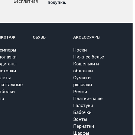
покупке.
ИКОТАЖ
ОБУВЬ
АКСЕССУАРЫ
емперы
Носки
долазки
Нижнее белье
рдиганы
Кошельки и
лстовки
обложки
леты
Сумки и
икотажные
рюкзаки
тболки
Ремни
ло
Платки-паше
Галстуки
Бабочки
Зонты
Перчатки
Шарфы