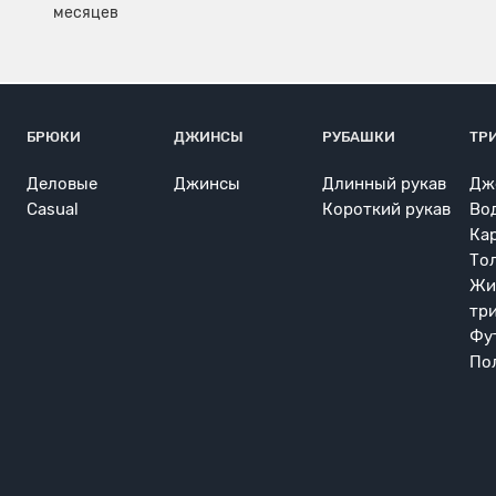
БРЮКИ
ДЖИНСЫ
РУБАШКИ
ТР
Деловые
Джинсы
Длинный рукав
Дж
Casual
Короткий рукав
Во
Ка
То
Жи
тр
Фу
По