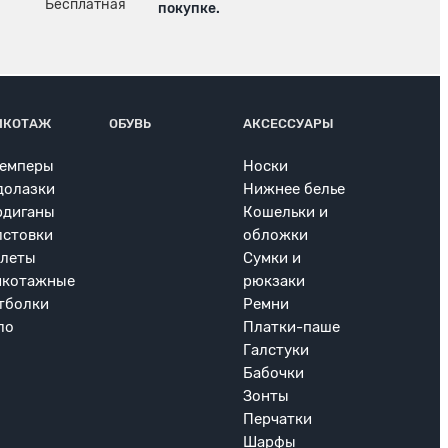
покупке.
ИКОТАЖ
ОБУВЬ
АКСЕССУАРЫ
емперы
Носки
долазки
Нижнее белье
рдиганы
Кошельки и
лстовки
обложки
леты
Сумки и
икотажные
рюкзаки
тболки
Ремни
ло
Платки-паше
Галстуки
Бабочки
Зонты
Перчатки
Шарфы