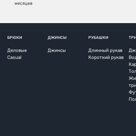
БРЮКИ
ДЖИНСЫ
РУБАШКИ
ТР
Деловые
Джинсы
Длинный рукав
Дж
Casual
Короткий рукав
Во
Ка
То
Жи
тр
Фу
По