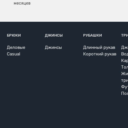
БРЮКИ
ДЖИНСЫ
РУБАШКИ
ТР
Деловые
Джинсы
Длинный рукав
Дж
Casual
Короткий рукав
Во
Ка
То
Жи
тр
Фу
По