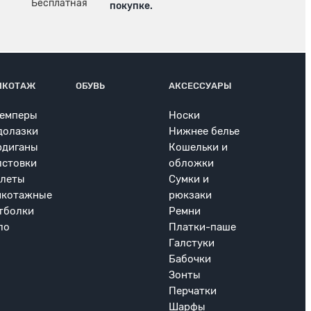
покупке.
ИКОТАЖ
ОБУВЬ
АКСЕССУАРЫ
емперы
Носки
долазки
Нижнее белье
рдиганы
Кошельки и
лстовки
обложки
леты
Сумки и
икотажные
рюкзаки
тболки
Ремни
ло
Платки-паше
Галстуки
Бабочки
Зонты
Перчатки
Шарфы