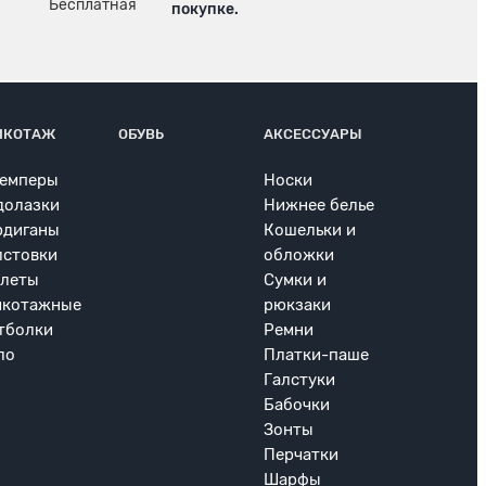
покупке.
ИКОТАЖ
ОБУВЬ
АКСЕССУАРЫ
емперы
Носки
долазки
Нижнее белье
рдиганы
Кошельки и
лстовки
обложки
леты
Сумки и
икотажные
рюкзаки
тболки
Ремни
ло
Платки-паше
Галстуки
Бабочки
Зонты
Перчатки
Шарфы