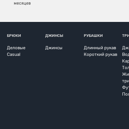
БРЮКИ
ДЖИНСЫ
РУБАШКИ
ТР
Деловые
Джинсы
Длинный рукав
Дж
Casual
Короткий рукав
Во
Ка
То
Жи
тр
Фу
По