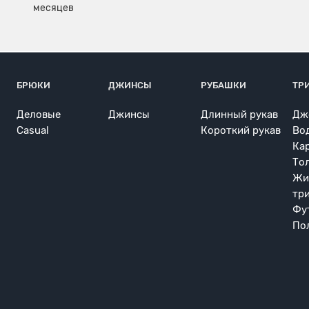
БРЮКИ
ДЖИНСЫ
РУБАШКИ
ТР
Деловые
Джинсы
Длинный рукав
Дж
Casual
Короткий рукав
Во
Ка
То
Жи
тр
Фу
По