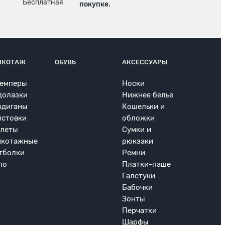
покупке.
ИКОТАЖ
ОБУВЬ
АКСЕССУАРЫ
емперы
Носки
долазки
Нижнее белье
рдиганы
Кошельки и
лстовки
обложки
леты
Сумки и
икотажные
рюкзаки
тболки
Ремни
ло
Платки-паше
Галстуки
Бабочки
Зонты
Перчатки
Шарфы