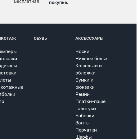
покупке.
ИКОТАЖ
ОБУВЬ
АКСЕССУАРЫ
емперы
Носки
долазки
Нижнее белье
рдиганы
Кошельки и
лстовки
обложки
леты
Сумки и
икотажные
рюкзаки
тболки
Ремни
ло
Платки-паше
Галстуки
Бабочки
Зонты
Перчатки
Шарфы