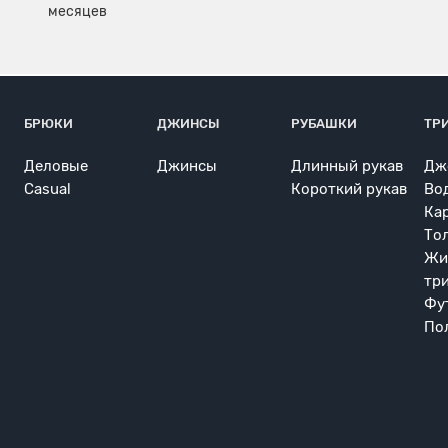
БРЮКИ
ДЖИНСЫ
РУБАШКИ
ТР
Деловые
Джинсы
Длинный рукав
Дж
Casual
Короткий рукав
Во
Ка
То
Жи
тр
Фу
По