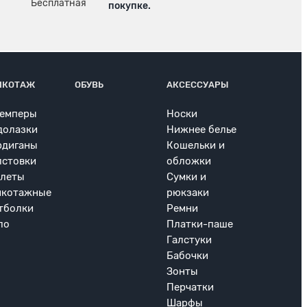
покупке.
ИКОТАЖ
ОБУВЬ
АКСЕССУАРЫ
емперы
Носки
долазки
Нижнее белье
рдиганы
Кошельки и
лстовки
обложки
леты
Сумки и
икотажные
рюкзаки
тболки
Ремни
ло
Платки-паше
Галстуки
Бабочки
Зонты
Перчатки
Шарфы