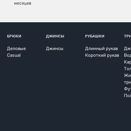
БРЮКИ
ДЖИНСЫ
РУБАШКИ
ТР
Деловые
Джинсы
Длинный рукав
Дж
Casual
Короткий рукав
Во
Ка
То
Жи
тр
Фу
По