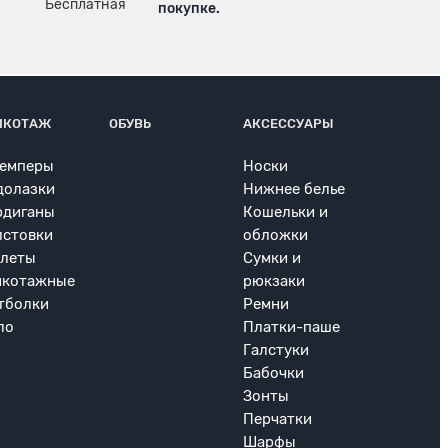
покупке.
ИКОТАЖ
ОБУВЬ
АКСЕССУАРЫ
емперы
Носки
долазки
Нижнее белье
рдиганы
Кошельки и
лстовки
обложки
леты
Сумки и
икотажные
рюкзаки
тболки
Ремни
ло
Платки-паше
Галстуки
Бабочки
Зонты
Перчатки
Шарфы