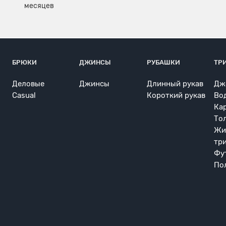
БРЮКИ
ДЖИНСЫ
РУБАШКИ
ТР
Деловые
Джинсы
Длинный рукав
Дж
Casual
Короткий рукав
Во
Ка
То
Жи
тр
Фу
По