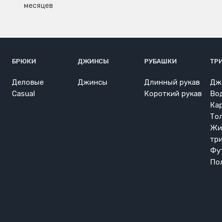
БРЮКИ
ДЖИНСЫ
РУБАШКИ
ТР
Деловые
Джинсы
Длинный рукав
Дж
Casual
Короткий рукав
Во
Ка
То
Жи
тр
Фу
По