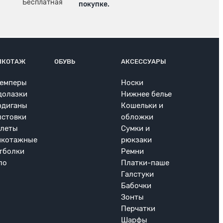
покупке.
ИКОТАЖ
ОБУВЬ
АКСЕССУАРЫ
емперы
Носки
долазки
Нижнее белье
рдиганы
Кошельки и
лстовки
обложки
леты
Сумки и
икотажные
рюкзаки
тболки
Ремни
ло
Платки-паше
Галстуки
Бабочки
Зонты
Перчатки
Шарфы