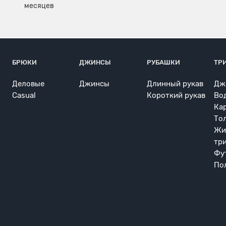
БРЮКИ
ДЖИНСЫ
РУБАШКИ
ТР
Деловые
Джинсы
Длинный рукав
Дж
Casual
Короткий рукав
Во
Ка
То
Жи
тр
Фу
По