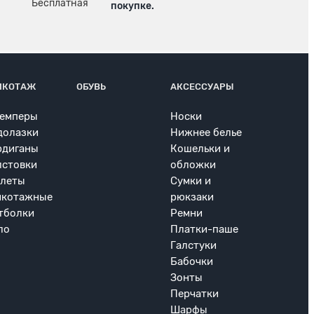
покупке.
ИКОТАЖ
ОБУВЬ
АКСЕССУАРЫ
емперы
Носки
долазки
Нижнее белье
рдиганы
Кошельки и
лстовки
обложки
леты
Сумки и
икотажные
рюкзаки
тболки
Ремни
ло
Платки-паше
Галстуки
Бабочки
Зонты
Перчатки
Шарфы