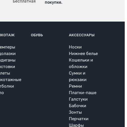
покупке.
ИКОТАЖ
ОБУВЬ
АКСЕССУАРЫ
емперы
Носки
долазки
Нижнее белье
рдиганы
Кошельки и
лстовки
обложки
леты
Сумки и
икотажные
рюкзаки
тболки
Ремни
ло
Платки-паше
Галстуки
Бабочки
Зонты
Перчатки
Шарфы