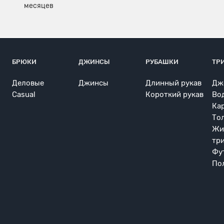
БРЮКИ
ДЖИНСЫ
РУБАШКИ
ТР
Деловые
Джинсы
Длинный рукав
Дж
Casual
Короткий рукав
Во
Ка
То
Жи
тр
Фу
По