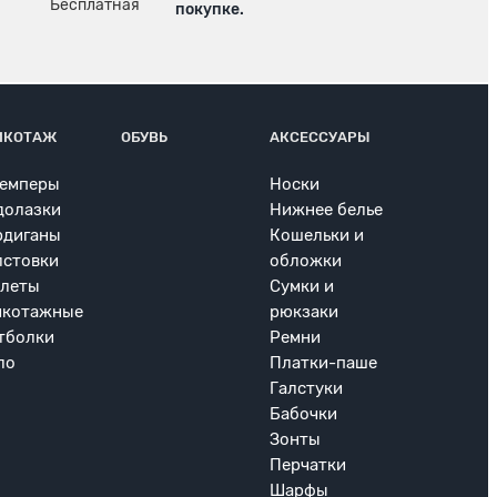
покупке.
ИКОТАЖ
ОБУВЬ
АКСЕССУАРЫ
емперы
Носки
долазки
Нижнее белье
рдиганы
Кошельки и
лстовки
обложки
леты
Сумки и
икотажные
рюкзаки
тболки
Ремни
ло
Платки-паше
Галстуки
Бабочки
Зонты
Перчатки
Шарфы