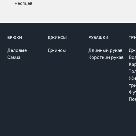
БРЮКИ
ДЖИНСЫ
РУБАШКИ
ТР
Деловые
Джинсы
Длинный рукав
Дж
Casual
Короткий рукав
Во
Ка
То
Жи
тр
Фу
По