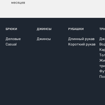
БРЮКИ
ДЖИНСЫ
РУБАШКИ
ТР
Деловые
Джинсы
Длинный рукав
Дж
Casual
Короткий рукав
Во
Ка
То
Жи
тр
Фу
По