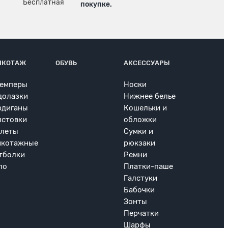
покупке.
ИКОТАЖ
ОБУВЬ
АКСЕССУАРЫ
емперы
Носки
долазки
Нижнее белье
рдиганы
Кошельки и
лстовки
обложки
леты
Сумки и
икотажные
рюкзаки
тболки
Ремни
ло
Платки-паше
Галстуки
Бабочки
Зонты
Перчатки
Шарфы