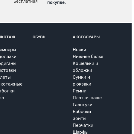
покупке.
ИКОТАЖ
ОБУВЬ
АКСЕССУАРЫ
емперы
Носки
долазки
Нижнее белье
рдиганы
Кошельки и
лстовки
обложки
леты
Сумки и
икотажные
рюкзаки
тболки
Ремни
ло
Платки-паше
Галстуки
Бабочки
Зонты
Перчатки
Шарфы