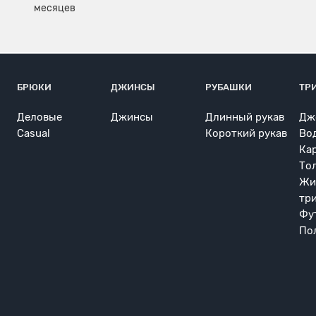
БРЮКИ
ДЖИНСЫ
РУБАШКИ
ТР
Деловые
Джинсы
Длинный рукав
Дж
Casual
Короткий рукав
Во
Ка
То
Жи
тр
Фу
По