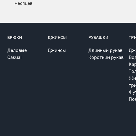
БРЮКИ
ДЖИНСЫ
РУБАШКИ
ТР
Деловые
Джинсы
Длинный рукав
Дж
Casual
Короткий рукав
Во
Ка
То
Жи
тр
Фу
По