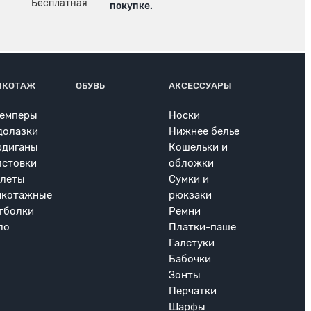
покупке.
ИКОТАЖ
ОБУВЬ
АКСЕССУАРЫ
емперы
Носки
долазки
Нижнее белье
рдиганы
Кошельки и
лстовки
обложки
леты
Сумки и
икотажные
рюкзаки
тболки
Ремни
ло
Платки-паше
Галстуки
Бабочки
Зонты
Перчатки
Шарфы