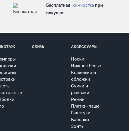
Бесплатная
химчистка
при
покупке.
ИКОТАЖ
ОБУВЬ
АКСЕССУАРЫ
емперы
Носки
долазки
Нижнее белье
рдиганы
Кошельки и
лстовки
обложки
леты
Сумки и
икотажные
рюкзаки
тболки
Ремни
ло
Платки-паше
Галстуки
Бабочки
Зонты