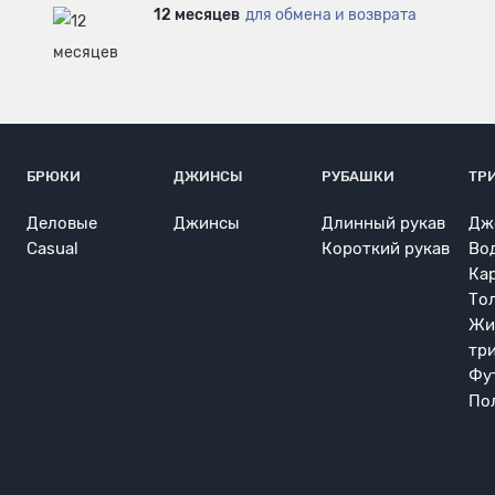
12 месяцев
для обмена и возврата
БРЮКИ
ДЖИНСЫ
РУБАШКИ
ТР
Деловые
Джинсы
Длинный рукав
Дж
Casual
Короткий рукав
Во
Ка
То
Жи
тр
Фу
По