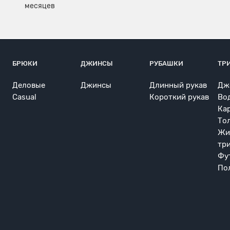
БРЮКИ
ДЖИНСЫ
РУБАШКИ
ТР
Деловые
Джинсы
Длинный рукав
Дж
Casual
Короткий рукав
Во
Ка
То
Жи
тр
Фу
По