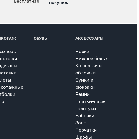
покупке.
ИКОТАЖ
ОБУВЬ
АКСЕССУАРЫ
емперы
Носки
долазки
Нижнее белье
рдиганы
Кошельки и
лстовки
обложки
леты
Сумки и
икотажные
рюкзаки
тболки
Ремни
ло
Платки-паше
Галстуки
Бабочки
Зонты
Перчатки
Шарфы