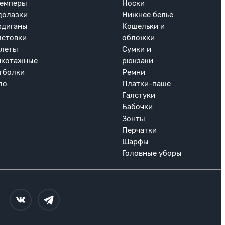
емперы
Носки
долазки
Нижнее белье
рдиганы
Кошельки и
лстовки
обложки
леты
Сумки и
икотажные
рюкзаки
тболки
Ремни
ло
Платки-паше
Галстуки
Бабочки
Зонты
Перчатки
Шарфы
Головные уборы