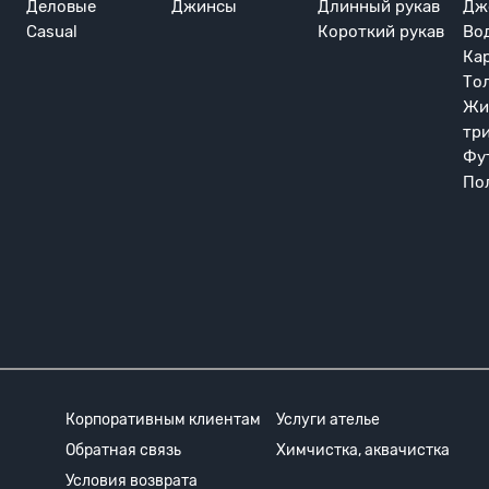
Деловые
Джинсы
Длинный рукав
Дж
Casual
Короткий рукав
Во
Ка
То
Жи
тр
Фу
По
Корпоративным клиентам
Услуги ателье
Обратная связь
Химчистка, аквачистка
Условия возврата