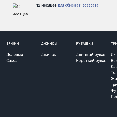
12 месяцев
для обмена и возврата
БРЮКИ
ДЖИНСЫ
РУБАШКИ
ТР
Деловые
Джинсы
Длинный рукав
Дж
Casual
Короткий рукав
Во
Ка
То
Жи
тр
Фу
По