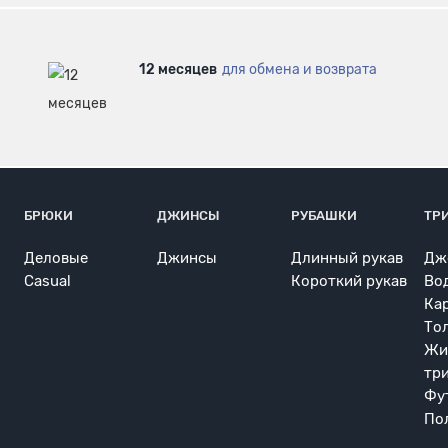
12 месяцев
для обмена и возврата
БРЮКИ
ДЖИНСЫ
РУБАШКИ
ТР
Деловые
Джинсы
Длинный рукав
Дж
Casual
Короткий рукав
Во
Ка
То
Жи
тр
Фу
По