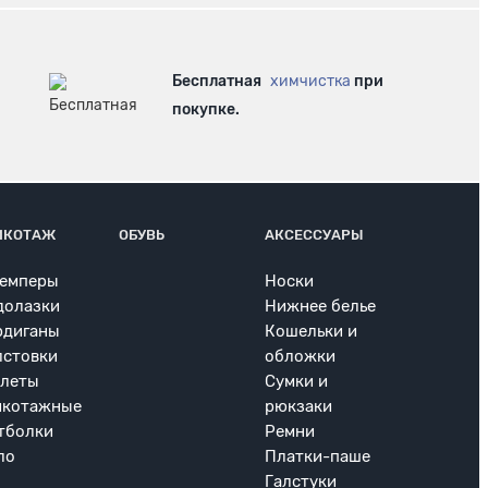
Бесплатная
химчистка
при
покупке.
ИКОТАЖ
ОБУВЬ
АКСЕССУАРЫ
емперы
Носки
долазки
Нижнее белье
рдиганы
Кошельки и
лстовки
обложки
леты
Сумки и
икотажные
рюкзаки
тболки
Ремни
ло
Платки-паше
Галстуки