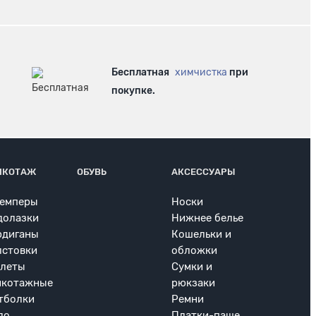
Бесплатная
химчистка
при
покупке.
ИКОТАЖ
ОБУВЬ
АКСЕССУАРЫ
емперы
Носки
долазки
Нижнее белье
рдиганы
Кошельки и
лстовки
обложки
леты
Сумки и
икотажные
рюкзаки
тболки
Ремни
ло
Платки-паше