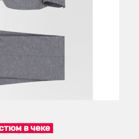
стюм в чеке