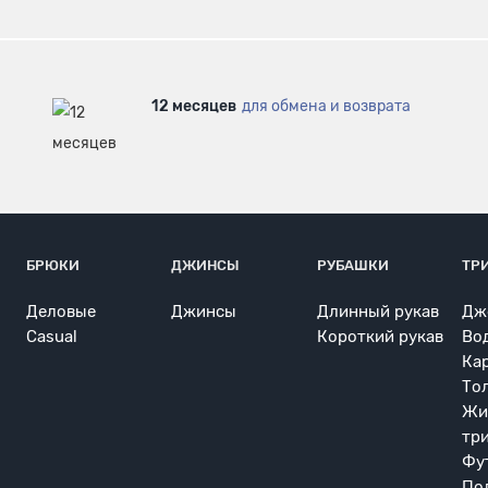
12 месяцев
для обмена и возврата
БРЮКИ
ДЖИНСЫ
РУБАШКИ
ТР
Деловые
Джинсы
Длинный рукав
Дж
Casual
Короткий рукав
Во
Ка
То
Жи
тр
Фу
По