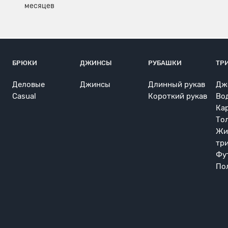
БРЮКИ
ДЖИНСЫ
РУБАШКИ
ТР
Деловые
Джинсы
Длинный рукав
Дж
Casual
Короткий рукав
Во
Ка
То
Жи
тр
Фу
По