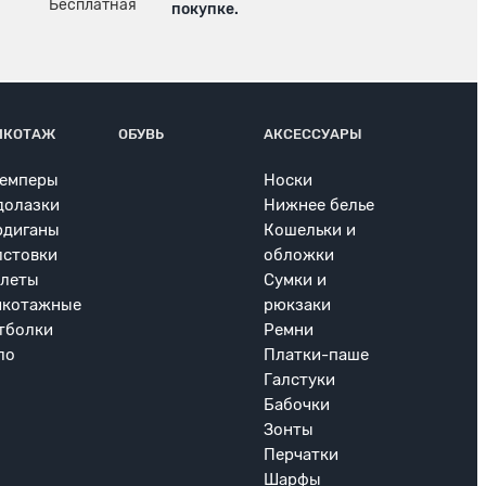
покупке.
ИКОТАЖ
ОБУВЬ
АКСЕССУАРЫ
емперы
Носки
долазки
Нижнее белье
рдиганы
Кошельки и
лстовки
обложки
леты
Сумки и
икотажные
рюкзаки
тболки
Ремни
ло
Платки-паше
Галстуки
Бабочки
Зонты
Перчатки
Шарфы