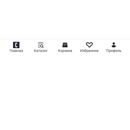
Главная
Каталог
Корзина
Избранное
Профиль
Мужская одежда
и аксессуары
+7 495 707 00 00
ежедневно с 9:00 до 21:00