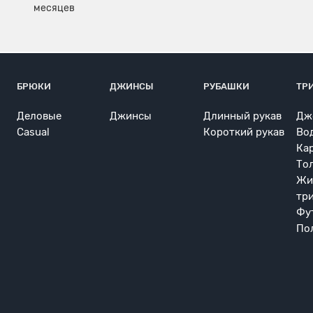
БРЮКИ
ДЖИНСЫ
РУБАШКИ
ТР
Деловые
Джинсы
Длинный рукав
Дж
Casual
Короткий рукав
Во
Ка
То
Жи
тр
Фу
По