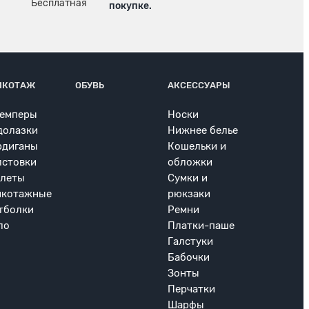
покупке.
ИКОТАЖ
ОБУВЬ
АКСЕССУАРЫ
емперы
Носки
долазки
Нижнее белье
рдиганы
Кошельки и
лстовки
обложки
леты
Сумки и
икотажные
рюкзаки
тболки
Ремни
ло
Платки-паше
Галстуки
Бабочки
Зонты
Перчатки
Шарфы