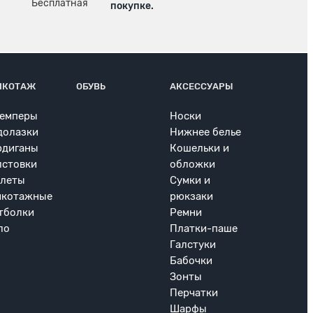
покупке.
ИКОТАЖ
ОБУВЬ
АКСЕССУАРЫ
емперы
Носки
долазки
Нижнее белье
рдиганы
Кошельки и
лстовки
обложки
леты
Сумки и
икотажные
рюкзаки
тболки
Ремни
ло
Платки-паше
Галстуки
Бабочки
Зонты
Перчатки
Шарфы