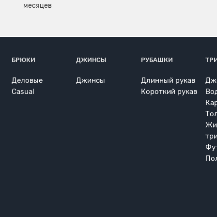
БРЮКИ
ДЖИНСЫ
РУБАШКИ
ТР
Деловые
Джинсы
Длинный рукав
Дж
Casual
Короткий рукав
Во
Ка
То
Жи
тр
Фу
По