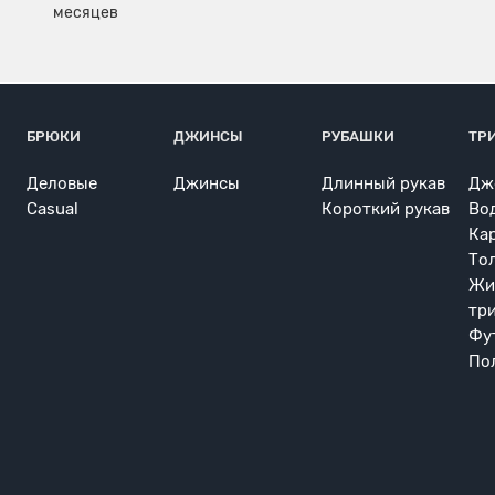
БРЮКИ
ДЖИНСЫ
РУБАШКИ
ТР
Деловые
Джинсы
Длинный рукав
Дж
Casual
Короткий рукав
Во
Ка
То
Жи
тр
Фу
По