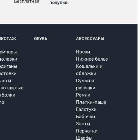
покупке.
ИКОТАЖ
ОБУВЬ
АКСЕССУАРЫ
емперы
Носки
долазки
Нижнее белье
рдиганы
Кошельки и
лстовки
обложки
леты
Сумки и
икотажные
рюкзаки
тболки
Ремни
ло
Платки-паше
Галстуки
Бабочки
Зонты
Перчатки
Шарфы