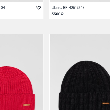
 04
Шапка BF-425172 17
3500 ₽