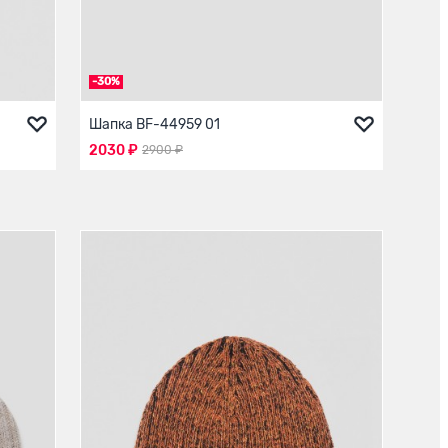
-30%
Шапка BF-44959 01
2030 ₽
2900 ₽