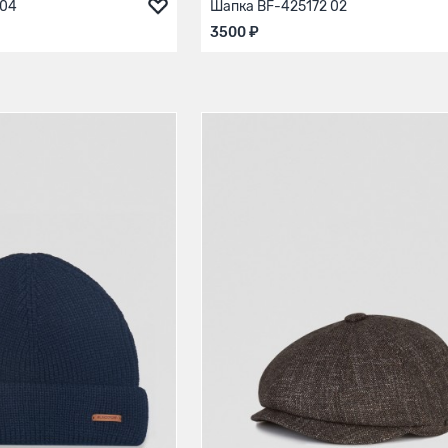
 04
Шапка BF-425172 02
3500 ₽