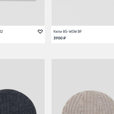
12
Кепи 85-WOW BF
3900 ₽