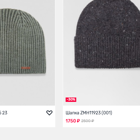
-30%
 23
Шапка ZMH11923 (001)
1750 ₽
2500 ₽