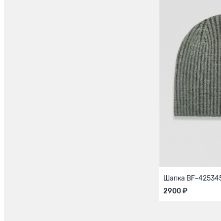
Шапка BF-425345
2900 ₽