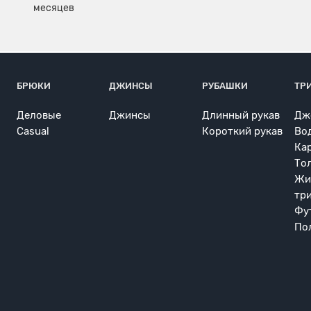
БРЮКИ
ДЖИНСЫ
РУБАШКИ
ТР
Деловые
Джинсы
Длинный рукав
Дж
Casual
Короткий рукав
Во
Ка
То
Жи
тр
Фу
По