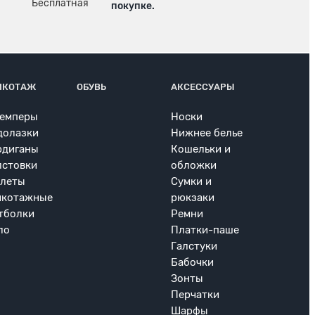
покупке.
ИКОТАЖ
ОБУВЬ
АКСЕССУАРЫ
емперы
Носки
долазки
Нижнее белье
рдиганы
Кошельки и
лстовки
обложки
леты
Сумки и
икотажные
рюкзаки
тболки
Ремни
ло
Платки-паше
Галстуки
Бабочки
Зонты
Перчатки
Шарфы