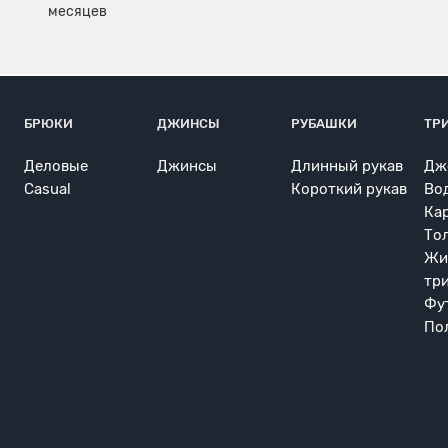
БРЮКИ
ДЖИНСЫ
РУБАШКИ
ТР
Деловые
Джинсы
Длинный рукав
Дж
Casual
Короткий рукав
Во
Ка
То
Жи
тр
Фу
По