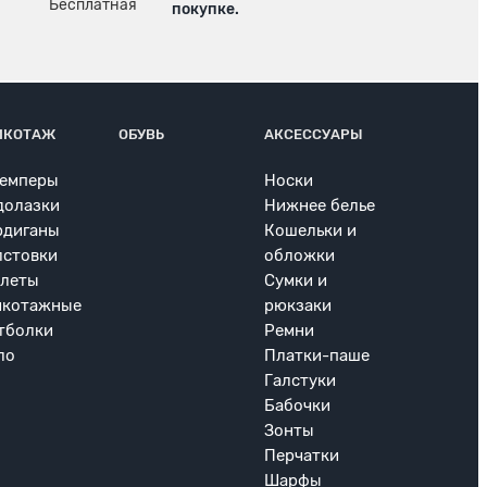
покупке.
ИКОТАЖ
ОБУВЬ
АКСЕССУАРЫ
емперы
Носки
долазки
Нижнее белье
рдиганы
Кошельки и
лстовки
обложки
леты
Сумки и
икотажные
рюкзаки
тболки
Ремни
ло
Платки-паше
Галстуки
Бабочки
Зонты
Перчатки
Шарфы