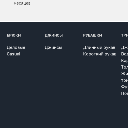
БРЮКИ
ДЖИНСЫ
РУБАШКИ
ТР
Деловые
Джинсы
Длинный рукав
Дж
Casual
Короткий рукав
Во
Ка
То
Жи
тр
Фу
По