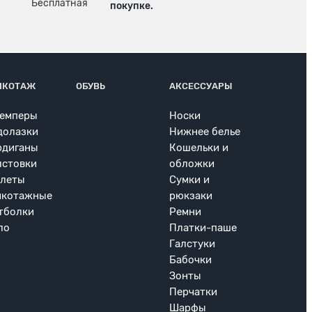
покупке.
ИКОТАЖ
ОБУВЬ
АКСЕССУАРЫ
емперы
Носки
долазки
Нижнее белье
рдиганы
Кошельки и
лстовки
обложки
леты
Сумки и
икотажные
рюкзаки
тболки
Ремни
ло
Платки-паше
Галстуки
Бабочки
Зонты
Перчатки
Шарфы