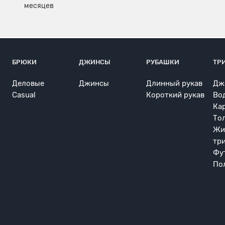
БРЮКИ
ДЖИНСЫ
РУБАШКИ
ТР
Деловые
Джинсы
Длинный рукав
Дж
Casual
Короткий рукав
Во
Ка
То
Жи
тр
Фу
По