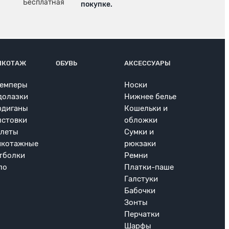
покупке.
ИКОТАЖ
ОБУВЬ
АКСЕССУАРЫ
емперы
Носки
долазки
Нижнее белье
рдиганы
Кошельки и
лстовки
обложки
леты
Сумки и
икотажные
рюкзаки
тболки
Ремни
ло
Платки-паше
Галстуки
Бабочки
Зонты
Перчатки
Шарфы