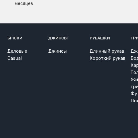
БРЮКИ
ДЖИНСЫ
РУБАШКИ
ТР
Деловые
Джинсы
Длинный рукав
Дж
Casual
Короткий рукав
Во
Ка
То
Жи
тр
Фу
По