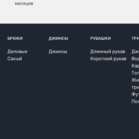
БРЮКИ
ДЖИНСЫ
РУБАШКИ
ТР
Деловые
Джинсы
Длинный рукав
Дж
Casual
Короткий рукав
Во
Ка
То
Жи
тр
Фу
По