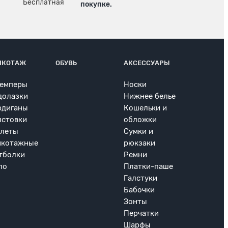
покупке.
ИКОТАЖ
ОБУВЬ
АКСЕССУАРЫ
емперы
Носки
долазки
Нижнее белье
рдиганы
Кошельки и
лстовки
обложки
леты
Сумки и
икотажные
рюкзаки
тболки
Ремни
ло
Платки-паше
Галстуки
Бабочки
Зонты
Перчатки
Шарфы