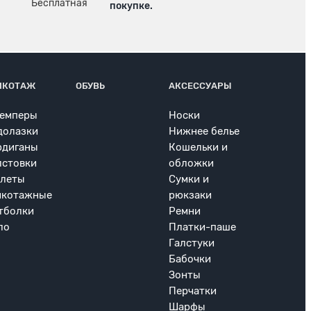
покупке.
ИКОТАЖ
ОБУВЬ
АКСЕССУАРЫ
емперы
Носки
долазки
Нижнее белье
рдиганы
Кошельки и
лстовки
обложки
леты
Сумки и
икотажные
рюкзаки
тболки
Ремни
ло
Платки-паше
Галстуки
Бабочки
Зонты
Перчатки
Шарфы