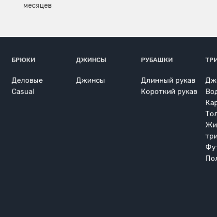
БРЮКИ
ДЖИНСЫ
РУБАШКИ
ТР
Деловые
Джинсы
Длинный рукав
Дж
Casual
Короткий рукав
Во
Ка
То
Жи
тр
Фу
По