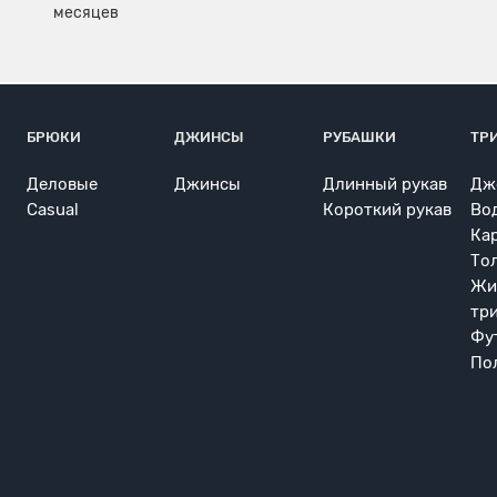
БРЮКИ
ДЖИНСЫ
РУБАШКИ
ТР
Деловые
Джинсы
Длинный рукав
Дж
Casual
Короткий рукав
Во
Ка
То
Жи
тр
Фу
По