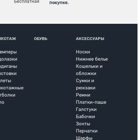
покупке.
ИКОТАЖ
ОБУВЬ
АКСЕССУАРЫ
емперы
Носки
долазки
Нижнее белье
рдиганы
Кошельки и
лстовки
обложки
леты
Сумки и
икотажные
рюкзаки
тболки
Ремни
ло
Платки-паше
Галстуки
Бабочки
Зонты
Перчатки
Шарфы