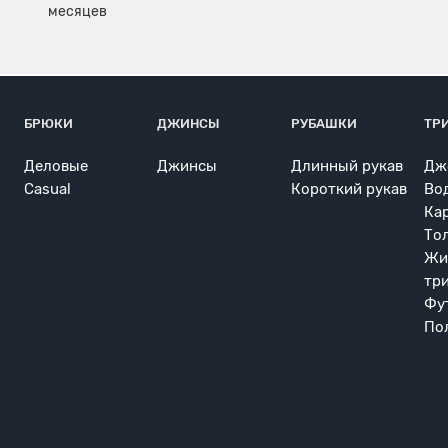
БРЮКИ
ДЖИНСЫ
РУБАШКИ
ТР
Деловые
Джинсы
Длинный рукав
Дж
Casual
Короткий рукав
Во
Ка
То
Жи
тр
Фу
По