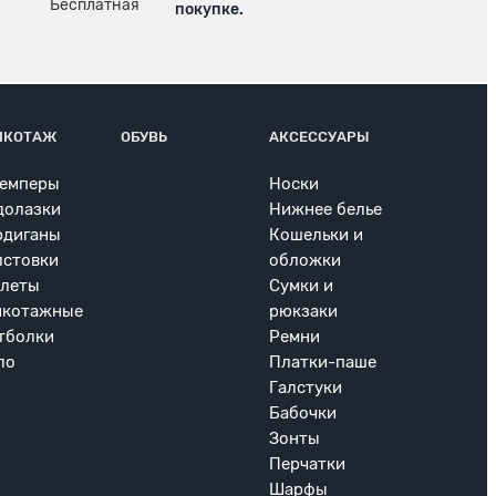
покупке.
ИКОТАЖ
ОБУВЬ
АКСЕССУАРЫ
емперы
Носки
долазки
Нижнее белье
рдиганы
Кошельки и
лстовки
обложки
леты
Сумки и
икотажные
рюкзаки
тболки
Ремни
ло
Платки-паше
Галстуки
Бабочки
Зонты
Перчатки
Шарфы