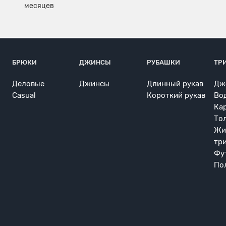
БРЮКИ
ДЖИНСЫ
РУБАШКИ
ТР
Деловые
Джинсы
Длинный рукав
Дж
Casual
Короткий рукав
Во
Ка
То
Жи
тр
Фу
По