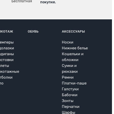
покупке.
ИКОТАЖ
ОБУВЬ
АКСЕССУАРЫ
емперы
Носки
долазки
Нижнее белье
рдиганы
Кошельки и
лстовки
обложки
леты
Сумки и
икотажные
рюкзаки
тболки
Ремни
ло
Платки-паше
Галстуки
Бабочки
Зонты
Перчатки
Шарфы