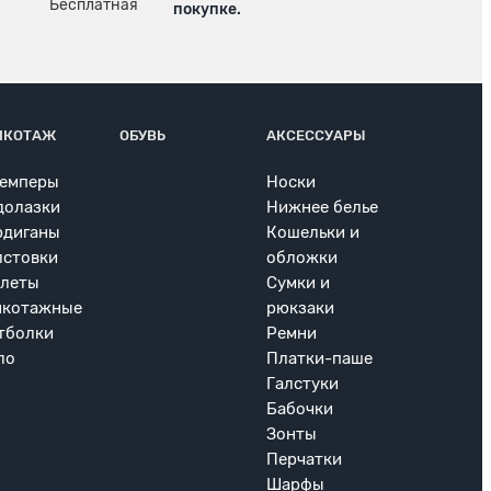
покупке.
ИКОТАЖ
ОБУВЬ
АКСЕССУАРЫ
емперы
Носки
долазки
Нижнее белье
рдиганы
Кошельки и
лстовки
обложки
леты
Сумки и
икотажные
рюкзаки
тболки
Ремни
ло
Платки-паше
Галстуки
Бабочки
Зонты
Перчатки
Шарфы