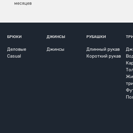
БРЮКИ
ДЖИНСЫ
РУБАШКИ
ТР
Деловые
Джинсы
Длинный рукав
Дж
Casual
Короткий рукав
Во
Ка
То
Жи
тр
Фу
По