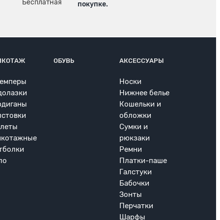
покупке.
ИКОТАЖ
ОБУВЬ
АКСЕССУАРЫ
емперы
Носки
долазки
Нижнее белье
рдиганы
Кошельки и
лстовки
обложки
леты
Сумки и
икотажные
рюкзаки
тболки
Ремни
ло
Платки-паше
Галстуки
Бабочки
Зонты
Перчатки
Шарфы