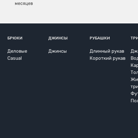
БРЮКИ
ДЖИНСЫ
РУБАШКИ
ТР
Деловые
Джинсы
Длинный рукав
Дж
Casual
Короткий рукав
Во
Ка
То
Жи
тр
Фу
По