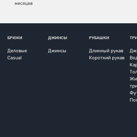
БРЮКИ
ДЖИНСЫ
РУБАШКИ
ТР
Деловые
Джинсы
Длинный рукав
Дж
Casual
Короткий рукав
Во
Ка
То
Жи
тр
Фу
По