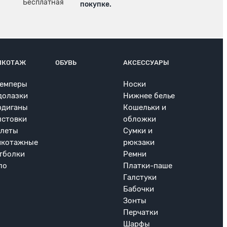
покупке.
ИКОТАЖ
ОБУВЬ
АКСЕССУАРЫ
емперы
Носки
долазки
Нижнее белье
рдиганы
Кошельки и
лстовки
обложки
леты
Сумки и
икотажные
рюкзаки
тболки
Ремни
ло
Платки-паше
Галстуки
Бабочки
Зонты
Перчатки
Шарфы