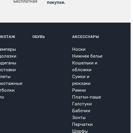
покупке.
ИКОТАЖ
ОБУВЬ
АКСЕССУАРЫ
емперы
Носки
долазки
Нижнее белье
рдиганы
Кошельки и
лстовки
обложки
леты
Сумки и
икотажные
рюкзаки
тболки
Ремни
ло
Платки-паше
Галстуки
Бабочки
Зонты
Перчатки
Шарфы