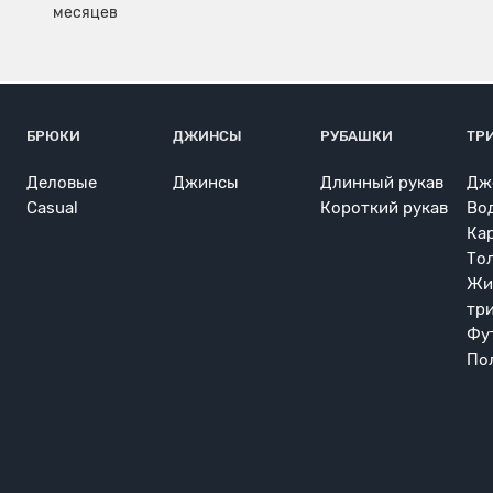
БРЮКИ
ДЖИНСЫ
РУБАШКИ
ТР
Деловые
Джинсы
Длинный рукав
Дж
Casual
Короткий рукав
Во
Ка
То
Жи
тр
Фу
По