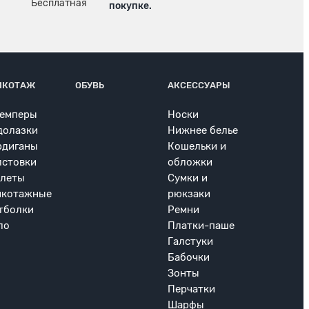
покупке.
ИКОТАЖ
ОБУВЬ
АКСЕССУАРЫ
емперы
Носки
долазки
Нижнее белье
рдиганы
Кошельки и
лстовки
обложки
леты
Сумки и
икотажные
рюкзаки
тболки
Ремни
ло
Платки-паше
Галстуки
Бабочки
Зонты
Перчатки
Шарфы