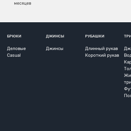
БРЮКИ
ДЖИНСЫ
РУБАШКИ
ТР
Деловые
Джинсы
Длинный рукав
Дж
Casual
Короткий рукав
Во
Ка
То
Жи
тр
Фу
По