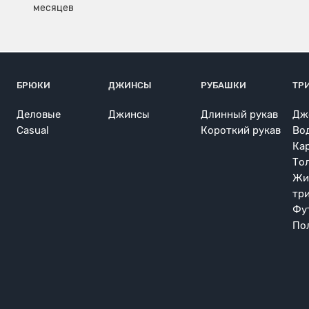
БРЮКИ
ДЖИНСЫ
РУБАШКИ
ТР
Деловые
Джинсы
Длинный рукав
Дж
Casual
Короткий рукав
Во
Ка
То
Жи
тр
Фу
По