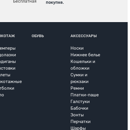
покупке.
ИКОТАЖ
ОБУВЬ
АКСЕССУАРЫ
емперы
Носки
долазки
Нижнее белье
рдиганы
Кошельки и
лстовки
обложки
леты
Сумки и
икотажные
рюкзаки
тболки
Ремни
ло
Платки-паше
Галстуки
Бабочки
Зонты
Перчатки
Шарфы