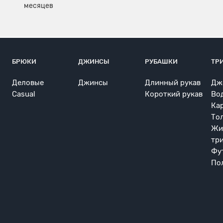
БРЮКИ
ДЖИНСЫ
РУБАШКИ
ТР
Деловые
Джинсы
Длинный рукав
Дж
Casual
Короткий рукав
Во
Ка
То
Жи
тр
Фу
По