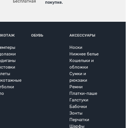
покупке.
ИКОТАЖ
ОБУВЬ
АКСЕССУАРЫ
емперы
Носки
долазки
Нижнее белье
рдиганы
Кошельки и
лстовки
обложки
леты
Сумки и
икотажные
рюкзаки
тболки
Ремни
ло
Платки-паше
Галстуки
Бабочки
Зонты
Перчатки
Шарфы