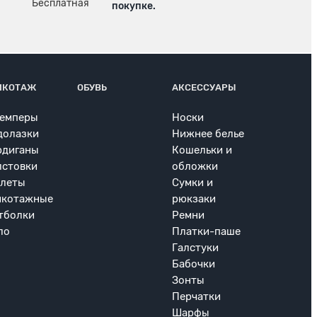
покупке.
ИКОТАЖ
ОБУВЬ
АКСЕССУАРЫ
емперы
Носки
долазки
Нижнее белье
рдиганы
Кошельки и
лстовки
обложки
леты
Сумки и
икотажные
рюкзаки
тболки
Ремни
ло
Платки-паше
Галстуки
Бабочки
Зонты
Перчатки
Шарфы