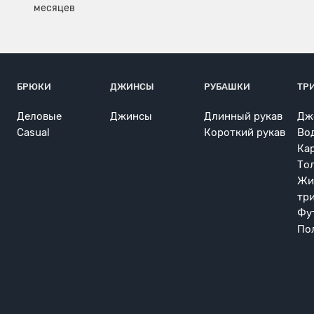
БРЮКИ
ДЖИНСЫ
РУБАШКИ
ТР
Деловые
Джинсы
Длинный рукав
Дж
Casual
Короткий рукав
Во
Ка
То
Жи
тр
Фу
По