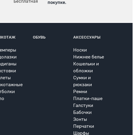
покупке.
ИКОТАЖ
ОБУВЬ
АКСЕССУАРЫ
емперы
Носки
долазки
Нижнее белье
рдиганы
Кошельки и
лстовки
обложки
леты
Сумки и
икотажные
рюкзаки
тболки
Ремни
ло
Платки-паше
Галстуки
Бабочки
Зонты
Перчатки
Шарфы