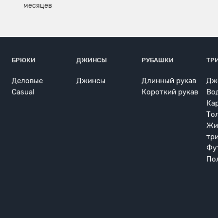
БРЮКИ
ДЖИНСЫ
РУБАШКИ
ТР
Деловые
Джинсы
Длинный рукав
Дж
Casual
Короткий рукав
Во
Ка
То
Жи
тр
Фу
По