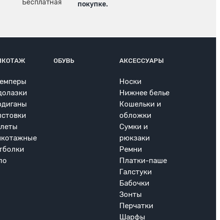
покупке.
ИКОТАЖ
ОБУВЬ
АКСЕССУАРЫ
емперы
Носки
долазки
Нижнее белье
рдиганы
Кошельки и
лстовки
обложки
леты
Сумки и
икотажные
рюкзаки
тболки
Ремни
ло
Платки-паше
Галстуки
Бабочки
Зонты
Перчатки
Шарфы